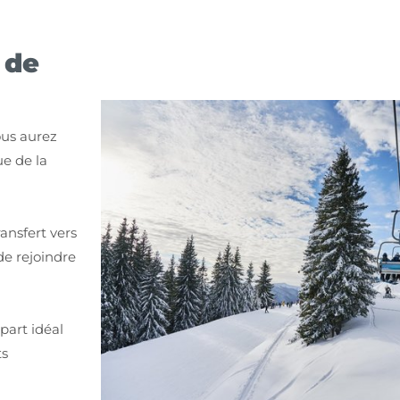
 de
ous aurez
ue de la
ansfert vers
de rejoindre
part idéal
ts