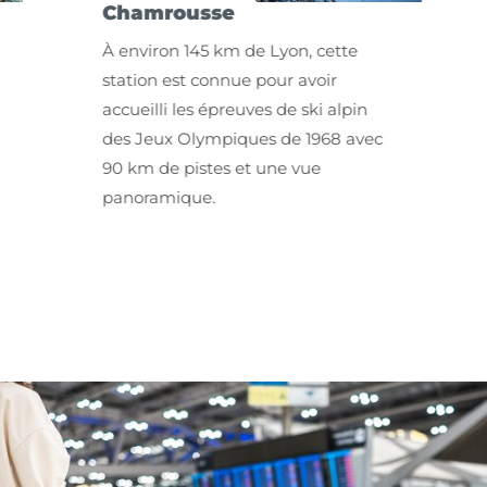
Chamrousse
L'Al
À environ 145 km de Lyon, cette
Situé
station est connue pour avoir
l'aér
accueilli les épreuves de ski alpin
offre
des Jeux Olympiques de 1968 avec
d'un 
90 km de pistes et une vue
qui lu
panoramique.
Soleil