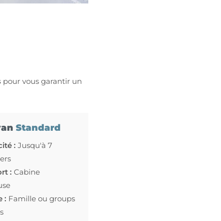
s
pour vous garantir un
van
Standard
ité :
Jusqu'à 7
ers
rt :
Cabine
use
 :
Famille ou groups
s