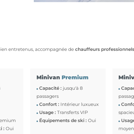
ien entretenus, accompagnée de
chauffeurs professionnel
Minivan
Premium
Mini
8
Capacité :
jusqu'à 8
Capac
passagers
passag
Confort :
Intérieur luxueux
Confo
Usage :
Transferts VIP
spacie
remium
Équipements de ski :
Oui
Usage
i :
Oui
moyen