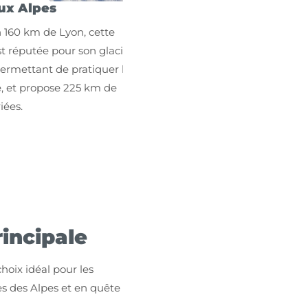
pes
Val Thorens
 de Lyon, cette
Située à environ 200 km de
ée pour son glacier
l'aéroport, Val Thorens est l
ant de pratiquer le
haute station d'Europe, offr
ropose 225 km de
accès direct au 600 km de p
grand domaine skiable mond
Trois Vallées.
rincipale
hoix idéal pour les
es des Alpes et en quête