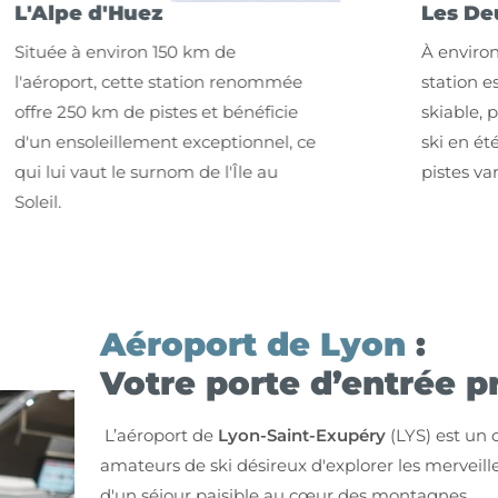
pe d'Huez
Les Deux Al
e à environ 150 km de
À environ 160 km
oport, cette station renommée
station est réput
 250 km de pistes et bénéficie
skiable, permett
ensoleillement exceptionnel, ce
ski en été, et p
i vaut le surnom de l'Île au
pistes variées.
.
Aéroport de Lyon
:
Votre porte d’entrée p
L’aéroport de
Lyon-Saint-Exupéry
(LYS) est un c
amateurs de ski désireux d'explorer les merveill
d'un séjour paisible au cœur des montagnes.