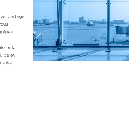
ivé, partagé
vous
quipés.
lorer la
uide et
is les